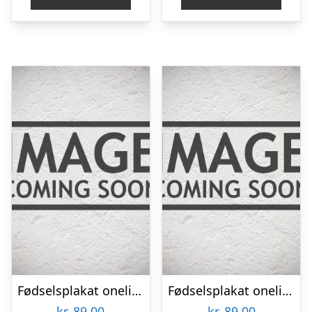
Fødselsplakat oneline lys baggrund – tvilling
Fødselsplakat oneline mørk baggrund – søskende
kr.
89,00
kr.
89,00