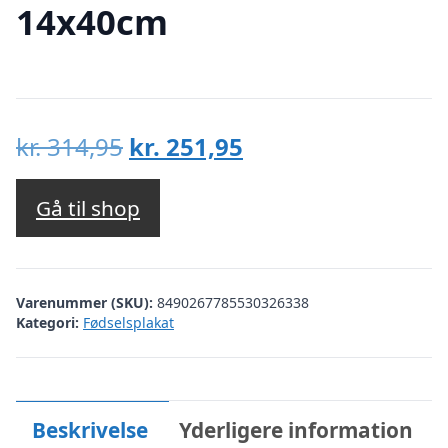
14x40cm
Den
Den
kr.
314,95
kr.
251,95
oprindelige
aktuelle
pris
pris
Gå til shop
var:
er:
kr. 314,95.
kr. 251,95.
Varenummer (SKU):
8490267785530326338
Kategori:
Fødselsplakat
Beskrivelse
Yderligere information