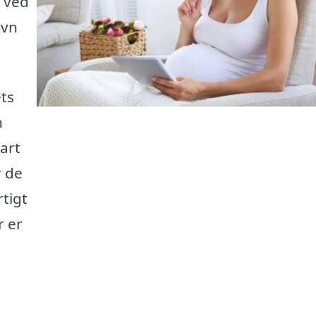
t ved
avn
ets
n
art
r de
tigt
r er