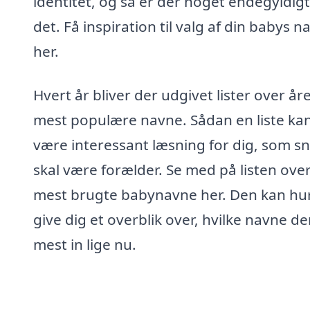
identitet, og så er der noget endegyldig
det. Få inspiration til valg af din babys n
her.
Hvert år bliver der udgivet lister over år
mest populære navne. Sådan en liste ka
være interessant læsning for dig, som sn
skal være forælder. Se med på listen ove
mest brugte babynavne her. Den kan hur
give dig et overblik over, hvilke navne de
mest in lige nu.