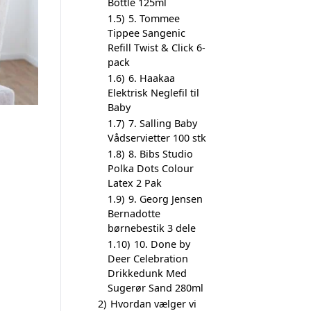
Bottle 125ml
1.5)
5. Tommee
Tippee Sangenic
Refill Twist & Click 6-
pack
1.6)
6. Haakaa
Elektrisk Neglefil til
Baby
1.7)
7. Salling Baby
Vådservietter 100 stk
1.8)
8. Bibs Studio
Polka Dots Colour
Latex 2 Pak
1.9)
9. Georg Jensen
Bernadotte
børnebestik 3 dele
1.10)
10. Done by
Deer Celebration
Drikkedunk Med
Sugerør Sand 280ml
2)
Hvordan vælger vi