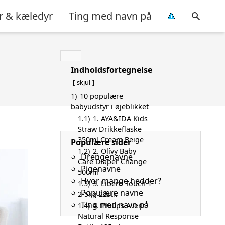
r & kæledyr
Ting med navn på
Indholdsfortegnelse
skjul
1)
10 populære
babyudstyr i øjeblikket
1.1)
1. AYA&IDA Kids
Straw Drikkeflaske
350ml Cream Beige
Populære sider
1.2)
2. Olívy Baby
Drengenavne
Care Diaper Change
Pigenavne
500ml
Hvor mange hedder?
1.3)
3. Libero Touch 1
Populære navne
2-5kg 22stk
Ting med navn på
1.4)
4. Philips Avent
Natural Response