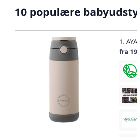
10 populære babyudstyr
1. AY
fra
19