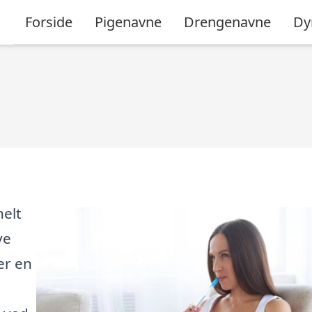
Forside
Pigenavne
Drengenavne
Dy
helt
ve
er en
s