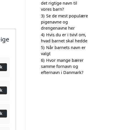
det rigtige navn til
vores barn?
3)
Se de mest populære
pigenavne og
drengenavne her
4)
Hvis du er i tvivl om,
eige
hvad barnet skal hedde
5)
Når barnets navn er
valgt
6)
Hvor mange bærer
samme fornavn og
ik
efternavn i Danmark?
ik
ik