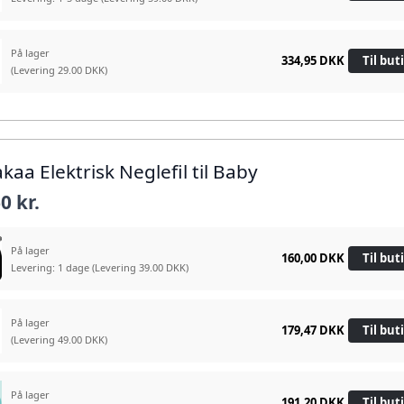
På lager
334,95 DKK
Til but
(Levering 29.00 DKK)
kaa Elektrisk Neglefil til Baby
0 kr.
På lager
160,00 DKK
Til but
Levering: 1 dage
(Levering 39.00 DKK)
På lager
179,47 DKK
Til but
(Levering 49.00 DKK)
På lager
191,20 DKK
Til but