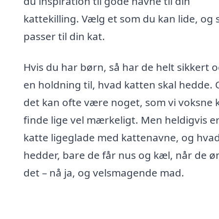
du inspiration til gode navne til din
kattekilling. Vælg et som du kan lide, og
passer til din kat.
Hvis du har børn, så har de helt sikkert 
en holdning til, hvad katten skal hedde.
det kan ofte være noget, som vi voksne 
finde lige vel mærkeligt. Men heldigvis e
katte ligeglade med kattenavne, og hva
hedder, bare de får nus og kæl, når de ø
det – nå ja, og velsmagende mad.