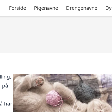
Forside
Pigenavne
Drengenavne
Dy
lling,
r på
så har