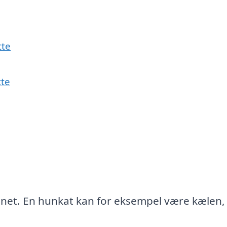
tte
tte
nnet. En hunkat kan for eksempel være kælen,