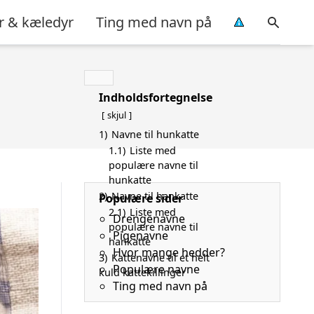
r & kæledyr
Ting med navn på
Indholdsfortegnelse
skjul
1)
Navne til hunkatte
1.1)
Liste med
populære navne til
hunkatte
2)
Navne til hankatte
Populære sider
2.1)
Liste med
Drengenavne
populære navne til
Pigenavne
hankatte
Hvor mange hedder?
3)
Kattenavne til et helt
Populære navne
kuld kattekillinger
Ting med navn på