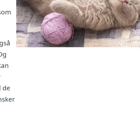
 som
også
 Og
kan
r
d de
nsker