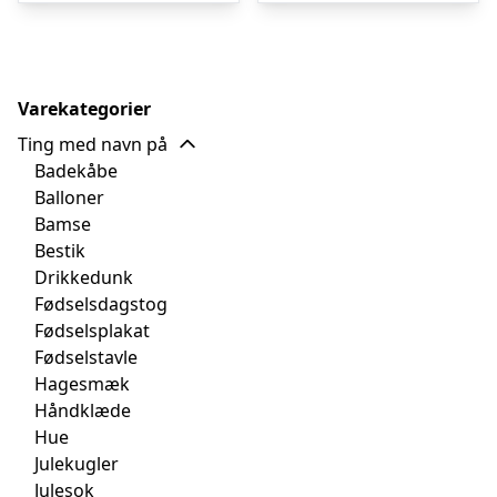
kr. 325,00.
kr. 243,75.
kr. 300,00.
kr. 
Varekategorier
Ting med navn på
Badekåbe
Balloner
Bamse
Bestik
Drikkedunk
Fødselsdagstog
Fødselsplakat
Fødselstavle
Hagesmæk
Håndklæde
Hue
Julekugler
Julesok