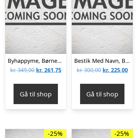
Byhappyme, Børnebestik Med Navn, Forest Friends, Rustfrit Stål, Gaveidé
Bestik Med Navn, Bamsemotiv
Den
Den
Den
De
kr.
349,00
kr.
261,75
kr.
300,00
kr.
225,00
oprindelige
aktuelle
oprindelige
aktu
pris
pris
pris
pris
Gå til shop
Gå til shop
var:
er:
var:
er:
kr. 349,00.
kr. 261,75.
kr. 300,00.
kr. 
-25%
-25%