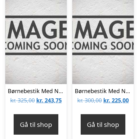
Børnebestik Med Navn, Rustfrit Stål Uden Motiv, Billederamme Inkluderet
Børnebestik Med Navn, Football, Billederamme Inkluderet
Den
Den
Den
De
kr.
325,00
kr.
243,75
kr.
300,00
kr.
225,00
oprindelige
aktuelle
oprindelige
aktu
pris
pris
pris
pris
Gå til shop
Gå til shop
var:
er:
var:
er: