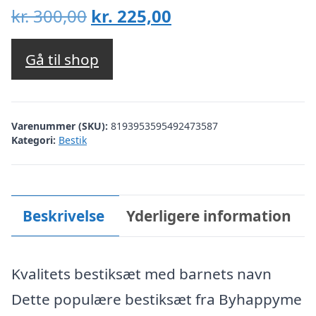
Den
Den
kr.
300,00
kr.
225,00
oprindelige
aktuelle
pris
pris
Gå til shop
var:
er:
kr. 300,00.
kr. 225,00.
Varenummer (SKU):
8193953595492473587
Kategori:
Bestik
Beskrivelse
Yderligere information
Kvalitets bestiksæt med barnets navn
Dette populære bestiksæt fra Byhappyme