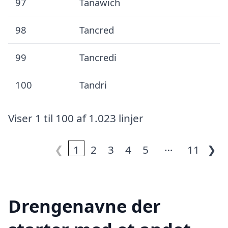
97
Tanawich
98
Tancred
99
Tancredi
100
Tandri
Viser 1 til 100 af 1.023 linjer
…
❮
1
2
3
4
5
11
❯
Drengenavne der