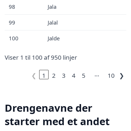
98
Jala
99
Jalal
100
Jalde
Viser 1 til 100 af 950 linjer
…
❮
1
2
3
4
5
10
❯
Drengenavne der
starter med et andet