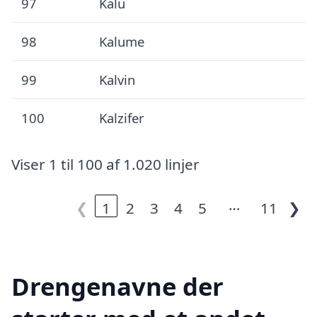
97
Kalu
98
Kalume
99
Kalvin
100
Kalzifer
Viser 1 til 100 af 1.020 linjer
…
❮
1
2
3
4
5
11
❯
Drengenavne der