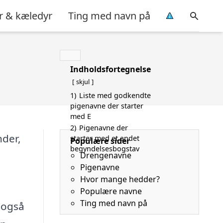
r & kæledyr
Ting med navn på
Indholdsfortegnelse
skjul
1)
Liste med godkendte
pigenavne der starter
med E
2)
Pigenavne der
nder,
starter med et andet
Populære sider
begyndelsesbogstav
Drengenavne
Pigenavne
Hvor mange hedder?
Populære navne
Ting med navn på
u også