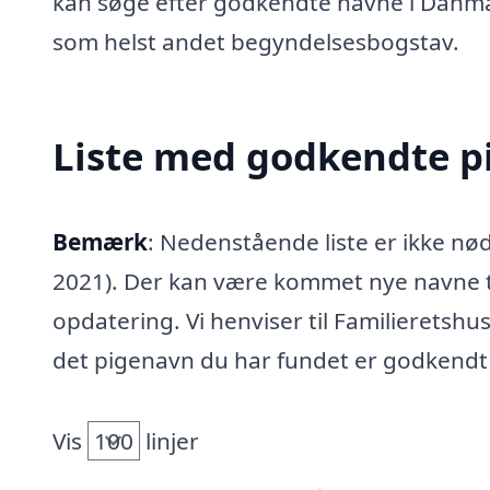
kan søge efter godkendte navne i Danma
som helst andet begyndelsesbogstav.
Liste med godkendte p
Bemærk
: Nedenstående liste er ikke nø
2021). Der kan være kommet nye navne ti
opdatering. Vi henviser til Familieretshu
det pigenavn du har fundet er godkendt
Vis
linjer