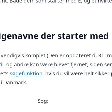
rk. Både dem som starter med E, og et hvilk
igenavne der starter med 
dvendigvis komplet (Den er opdateret d. 31. m
l, og andre kan være blevet fjernet, siden se
set’s
søgefunktion
, hvis du vil være helt sikker
 i Danmark.
Søg: