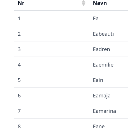
Nr
Navn
1
Ea
2
Eabeauti
3
Eadren
4
Eaemilie
5
Eain
6
Eamaja
7
Eamarina
8
Eane