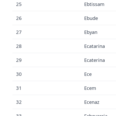
25
Ebtissam
26
Ebude
27
Ebyan
28
Ecatarina
29
Ecaterina
30
Ece
31
Ecem
32
Ecenaz
33
Echevarria