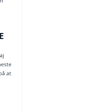
en
E
aj
neste
 på at